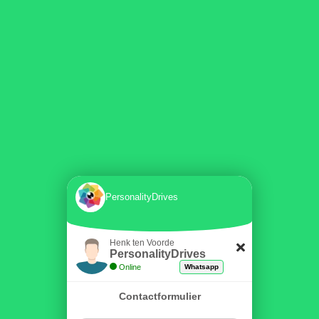
PersonalityDrives
Henk ten Voorde
PersonalityDrives
Online
Whatsapp
Contactformulier